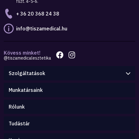
fszt. 4-5-6.
+ 36 20 368 24 38
info@tiszamedical.hu
Kövess minket!
@tiszamedicalesztetika
Szolgáltatások
Munkatársaink
Rólunk
Tudástár