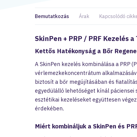
Bemutatkozás
Árak
Kapcsolódó cikk
SkinPen + PRP / PRF Kezelés a 
Kettős Hatékonyság a Bőr Regene
A SkinPen kezelés kombinálása a PRP (Pl
vérlemezkekoncentrátum alkalmazásáv
biztosít a bőr megújításában és fiatalít
egyedülálló lehetőséget kínál páciensei
esztétikai kezeléseket együttesen vége
érdekében.
Miért kombináljuk a SkinPen és PR