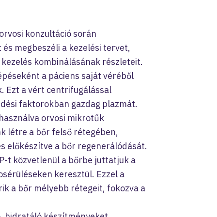
orvosi konzultáció során
 és megbeszéli a kezelési tervet,
 kezelés kombinálásának részleteit.
épéseként a páciens saját véréből
Ezt a vért centrifugálással
kedési faktorokban gazdag plazmát.
használva orvosi mikrotűk
k létre a bőr felső rétegében,
s előkészítve a bőr regenerálódását.
-t közvetlenül a bőrbe juttatjuk a
osérüléseken keresztül. Ezzel a
ik a bőr mélyebb rétegeit, fokozva a
, hidratáló készítményeket