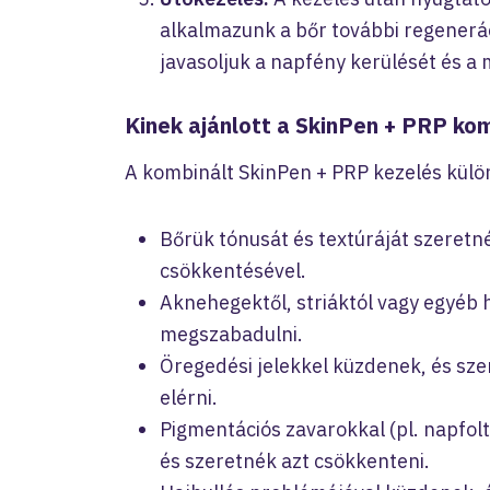
alkalmazunk a bőr további regenerá
javasoljuk a napfény kerülését és a 
Kinek ajánlott a SkinPen + PRP ko
A kombinált SkinPen + PRP kezelés külö
Bőrük tónusát és textúráját szeretné
csökkentésével.
Aknehegektől, striáktól vagy egyéb
megszabadulni.
Öregedési jelekkel küzdenek, és sze
elérni.
Pigmentációs zavarokkal (pl. napfol
és szeretnék azt csökkenteni.