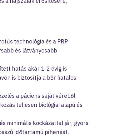
s a hajszálak erősítésére,
.
otűs technológia és a PRP
rsabb és látványosabb
tett hatás akár 1-2 évig is
on is biztosítja a bőr fiatalos
ezelés a páciens saját véréből
ozás teljesen biológiai alapú és
és minimális kockázattal jár, gyors
hosszú időtartamú pihenést.