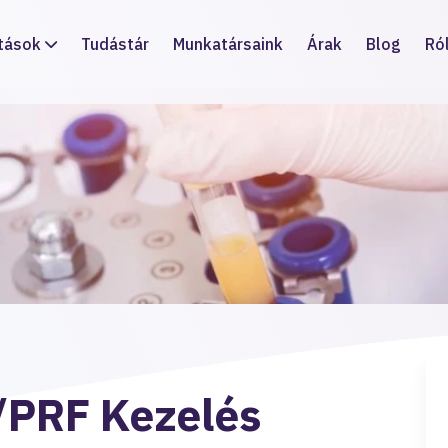
tások
Tudástár
Munkatársaink
Árak
Blog
Ró
/PRF Kezelés