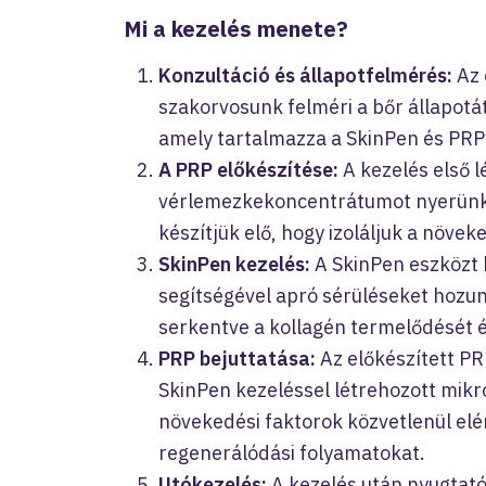
Mi a kezelés menete?
Konzultáció és állapotfelmérés:
Az 
szakorvosunk felméri a bőr állapotát
amely tartalmazza a SkinPen és PRP
A PRP előkészítése:
A kezelés első l
vérlemezkekoncentrátumot nyerünk. 
készítjük elő, hogy izoláljuk a növe
SkinPen kezelés:
A SkinPen eszközt 
segítségével apró sérüléseket hozun
serkentve a kollagén termelődését é
PRP bejuttatása:
Az előkészített PRP
SkinPen kezeléssel létrehozott mikr
növekedési faktorok közvetlenül elér
regenerálódási folyamatokat.
Utókezelés:
A kezelés után nyugtató