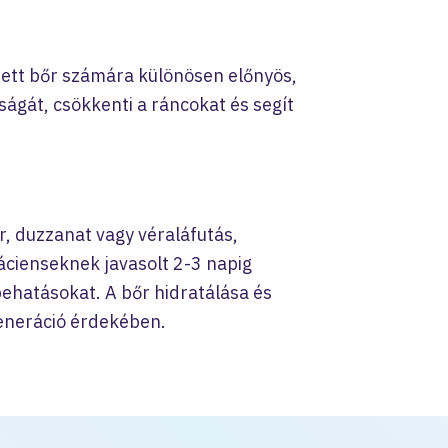
rett bőr számára különösen előnyös,
sságát, csökkenti a ráncokat és segít
r, duzzanat vagy véraláfutás,
ácienseknek javasolt 2-3 napig
 behatásokat. A bőr hidratálása és
eneráció érdekében.