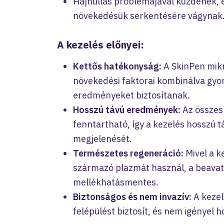
Hajhullás problémájával küzdenek, é
növekedésük serkentésére vágynak
A kezelés előnyei:
Kettős hatékonyság:
A SkinPen mikr
növekedési faktorai kombinálva gyo
eredményeket biztosítanak.
Hosszú távú eredmények:
Az összesí
fenntartható, így a kezelés hosszú táv
megjelenését.
Természetes regeneráció:
Mivel a k
származó plazmát használ, a beavatk
mellékhatásmentes.
Biztonságos és nem invazív:
A kezel
felépülést biztosít, és nem igényel 