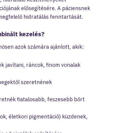
ciójának elősegítésére. A páciensnek
megfelelő hidratálás fenntartását.
mbinált kezelés?
nösen azok számára ajánlott, akik:
k javítani, ráncok, finom vonalak
 hegektől szeretnének
retnék fiatalosabb, feszesebb bőrt
tok, életkori pigmentáció) küzdenek,