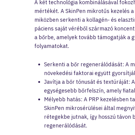
A két technológia kombinálásával fokoz
mértékét. A SkinPen mikrotűs kezelés a
miközben serkenti a kollagén- és elaszt
páciens saját véréből származó koncent
a bőrbe, amelyek tovább támogatják a g
folyamatokat.
Serkenti a bőr regenerálódását: A m
növekedési faktorai együtt gyorsítjá
Javítja a bőr tónusát és textúráját:
egységesebb bőrfelszín, amely fiat
Mélyebb hatás: A PRP kezelésben ta
SkinPen mikrosérülései által megny
rétegekbe jutnak, így hosszú távon b
regenerálódását.