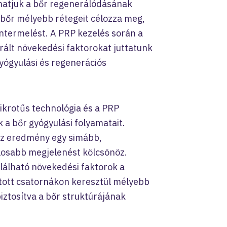
hatjuk a bőr regenerálódásának
 bőr mélyebb rétegeit célozza meg,
intermelést. A PRP kezelés során a
rált növekedési faktorokat juttatunk
yógyulási és regenerációs
ikrotűs technológia és a PRP
k a bőr gyógyulási folyamatait.
 Az eredmény egy simább,
alosabb megjelenést kölcsönöz.
lálható növekedési faktorok a
itott csatornákon keresztül mélyebb
iztosítva a bőr struktúrájának