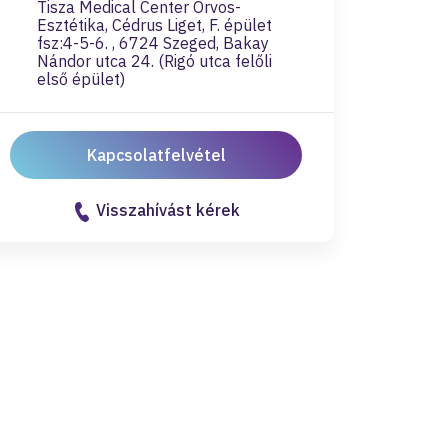
Tisza Medical Center Orvos-
Esztétika, Cédrus Liget, F. épület
fsz:4-5-6. , 6724 Szeged, Bakay
Nándor utca 24. (Rigó utca felőli
első épület)
Kapcsolatfelvétel
Visszahívást kérek