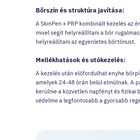
Bőrszín és struktúra javítása:
A SkinPen + PRP kombinált kezelés az é
mivel segít helyreállítani a bőr rugalma
helyreállítani az egyenletes bőrtónust.
Mellékhatások és utókezelés:
A kezelés után előfordulhat enyhe bőrpí
amelyek 24-48 órán belül elmúlnak. A p
kerülnie a közvetlen napfényt és fizikai
védelme a legfontosabb a gyorsabb reg