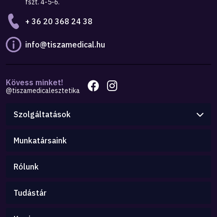
fszt. 4-5-6.
+ 36 20 368 24 38
info@tiszamedical.hu
Kövess minket!
@tiszamedicalesztetika
Szolgáltatások
Munkatársaink
Rólunk
Tudástár