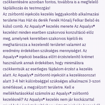
csökkentésére azonban fontos, továbbra is a megfelelő
táplálkozás és testmozgás!
Az zsírbontó injekciós kezelés leggyakoribb alkalmazási
területei Has Hát és derék Fenék Hónalj Felkar Belső és
külső comb. Az Aqualyx® kezelés menete Az Aqualyx®
kezelést minden esetben szakorvosi konzultáció előz
meg, amelynek keretében szakorvos kijelöli és
meghatározza a kezelendő területet valamint az
eredmény érdekében szükséges mennyiséget. Az
Aqualyx® injekció beadása előtt érzéstelenítő krémet
használunk annak érdekében, hogy minimálisra
csökkentsük az esetleges fájdalom érzést a kezelés
alatt. Az Aqualyx® zsírbontó injekciót a kezeléssorozat
alatt 3-4 hét különbséggel szükséges alkalmazni 3-szori
ismétléssel, a megcélzott területre. Kell e
mellékhatásokkal számolni az Aqualyx® zsírbontó
kezelésnél? Az Aqualyx® kezelés nem jár kockázattal