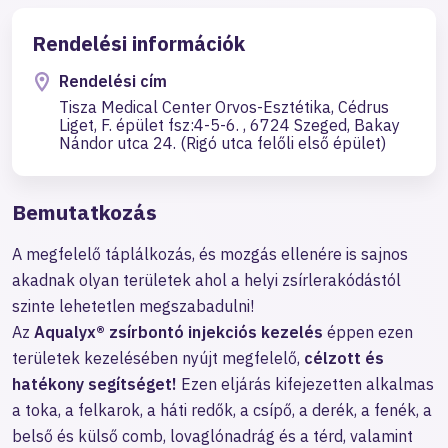
Rendelési információk
Rendelési cím
Tisza Medical Center Orvos-Esztétika, Cédrus
Liget, F. épület fsz:4-5-6. , 6724 Szeged, Bakay
Nándor utca 24. (Rigó utca felőli első épület)
Bemutatkozás
A megfelelő táplálkozás, és mozgás ellenére is sajnos
akadnak olyan területek ahol a helyi zsírlerakódástól
szinte lehetetlen megszabadulni!
Az
Aqualyx® zsírbontó injekciós kezelés
éppen ezen
területek kezelésében nyújt megfelelő,
célzott és
hatékony segítséget!
Ezen eljárás kifejezetten alkalmas
a toka, a felkarok, a háti redők, a csípő, a derék, a fenék, a
belső és külső comb, lovaglónadrág és a térd, valamint