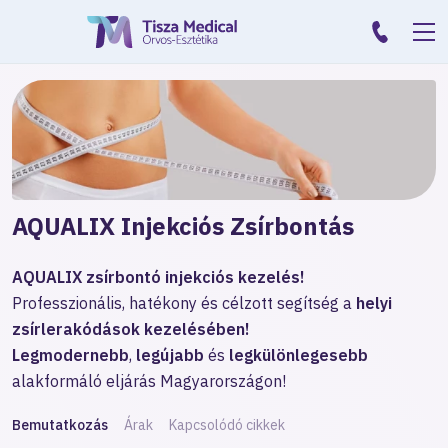
AQUALIX Injekciós Zsírbontás
AQUALIX zsírbontó injekciós kezelés!
Professzionális, hatékony és célzott segítség a
helyi
zsírlerakódások kezelésében!
Legmodernebb
,
legújabb
és
legkülönlegesebb
alakformáló eljárás Magyarországon!
Bemutatkozás
Árak
Kapcsolódó cikkek