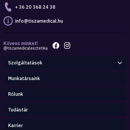
+ 36 20 368 24 38
info@tiszamedical.hu
Kövess minket!
@tiszamedicalesztetika
Szolgáltatások
Munkatársaink
Rólunk
Tudástár
Karrier