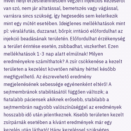
mivel helyi érzéstelenítésben végzett injekciós kezeséről
van szó, nem jár altatással, bemetszés vagy vágással,
varrásra sincs szükség, így hegesedés sem keletkezik
mint egy műtét esetében. Ideiglenes mellékhatások mint
pl: véraláfutás, duzzanat, bőrpír, irritáció előfordulhat az
injekció beadásának területén. Előfordulhat érzékenység
a terület érintése esetén, zsibbadhat, viszkethet. Ezen
mellékhatások 1-3 nap alatt elmúlnak! Milyen
eredményekre számíthatok? A zsír csökkenése a kezelt
területen a kezelést követően néhány héttel később
megfigyelhető. Az észrevehető eredmény
megjelenésének sebessége egyénenként eltérő! A
sejtmembránok stabilitásától függően változik; a
fiatalabb páciensek akiknek erősebb, stabilabb a
sejtmembrán nagyobb valószínűséggel az eredmények
hosszabb idő után jelentkeznek. Kisebb területen kezelt
zsírpárnák esetében a kívánt eredmények már egy
kezelés után látható! Hány kezeléssel szükséges