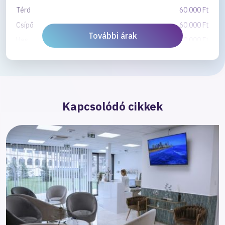
Térd
60.000 Ft
Csípő
60.000 Ft
További árak
Has
60.000 - 100.000 Ft
Comb
60.000 - 120.000 Ft
Felkar
60.000 Ft
Kapcsolódó cikkek