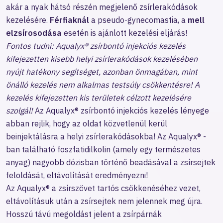
akár a nyak hátsó részén megjelenő zsírlerakódások
kezelésére.
Férfiaknál
a pseudo-gynecomastia, a
mell
elzsírosodása
esetén is ajánlott kezelési eljárás!
Fontos tudni: Aqualyx® zsírbontó injekciós kezelés
kifejezetten kisebb helyi zsírlerakódások kezelésében
nyújt hatékony segítséget, azonban önmagában, mint
önálló kezelés nem alkalmas testsúly csökkentésre! A
kezelés kifejezetten kis területek célzott kezelésére
szolgál!
Az Aqualyx® zsírbontó injekciós kezelés lényege
abban rejlik, hogy az oldat közvetlenül kerül
beinjektálásra a helyi zsírlerakódásokba! Az Aqualyx® -
ban található foszfatidilkolin (amely egy természetes
anyag) nagyobb dózisban történő beadásával a zsírsejtek
feloldását, eltávolítását eredményezni!
Az Aqualyx® a zsírszövet tartós csökkenéséhez vezet,
eltávolításuk után a zsírsejtek nem jelennek meg újra.
Hosszú távú megoldást jelent a zsírpárnák