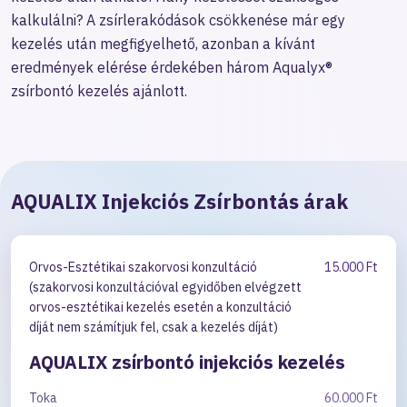
kalkulálni? A zsírlerakódások csökkenése már egy
kezelés után megfigyelhető, azonban a kívánt
eredmények elérése érdekében három Aqualyx®
zsírbontó kezelés ajánlott.
AQUALIX Injekciós Zsírbontás árak
Orvos-Esztétikai szakorvosi konzultáció
15.000 Ft
(szakorvosi konzultációval egyidőben elvégzett
orvos-esztétikai kezelés esetén a konzultáció
díját nem számítjuk fel, csak a kezelés díját)
AQUALIX zsírbontó injekciós kezelés
Toka
60.000 Ft