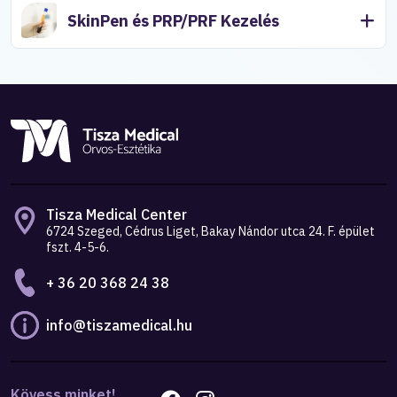
SkinPen és PRP/PRF Kezelés
Tisza Medical Center
6724 Szeged, Cédrus Liget, Bakay Nándor utca 24. F. épület
fszt. 4-5-6.
+ 36 20 368 24 38
info@tiszamedical.hu
Kövess minket!