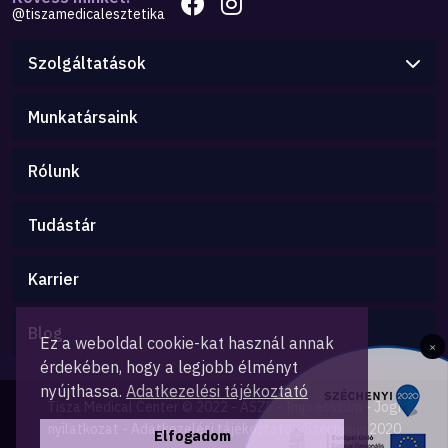
@tiszamedicalesztetika
Szolgáltatások
Munkatársaink
Rólunk
Tudástár
Karrier
Blog
Ez a weboldal cookie-kat használ annak
×
érdekében, hogy a legjobb élményt
nyújthassa.
Adatkezelési tájékoztató
Tisza Medical Center © 2022 -
ÁSZF
-
Impresszum
-
Jogi
nyilatkozat
-
Adatkezelési tájékoztató
-
Széchenyi 2020
Elfogadom