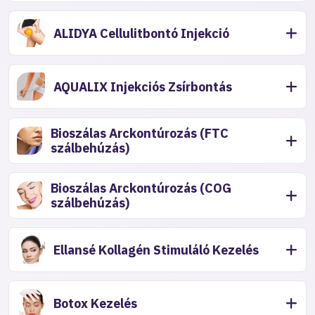
ALIDYA Cellulitbontó Injekció
AQUALIX Injekciós Zsírbontás
Bioszálas Arckontúrozás (FTC
szálbehúzás)
Bioszálas Arckontúrozás (COG
szálbehúzás)
Ellansé Kollagén Stimuláló Kezelés
Botox Kezelés