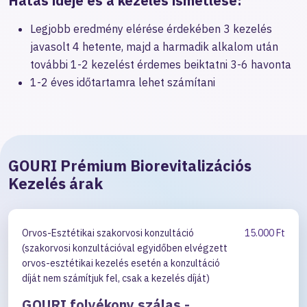
Hatás ideje és a kezelés ismétlése:
Legjobb eredmény elérése érdekében 3 kezelés
javasolt 4 hetente, majd a harmadik alkalom után
további 1-2 kezelést érdemes beiktatni 3-6 havonta
1-2 éves időtartamra lehet számítani
GOURI Prémium Biorevitalizációs
Kezelés árak
Orvos-Esztétikai szakorvosi konzultáció
15.000 Ft
(szakorvosi konzultációval egyidőben elvégzett
orvos-esztétikai kezelés esetén a konzultáció
díját nem számítjuk fel, csak a kezelés díját)
GOURI folyékony szálas -