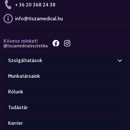
+ 36 20 368 24 38
info@tiszamedical.hu
Kövess minket!
@tiszamedicalesztetika
Szolgáltatások
Munkatársaink
Rólunk
Tudástár
Karrier