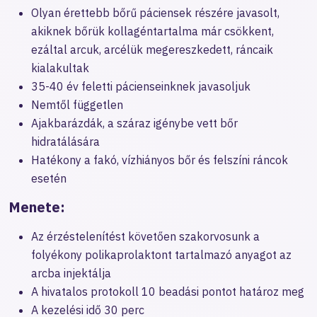
Olyan érettebb bőrű páciensek részére javasolt,
akiknek bőrük kollagéntartalma már csökkent,
ezáltal arcuk, arcélük megereszkedett, ráncaik
kialakultak
35-40 év feletti pácienseinknek javasoljuk
Nemtől független
Ajakbarázdák, a száraz igénybe vett bőr
hidratálására
Hatékony a fakó, vízhiányos bőr és felszíni ráncok
esetén
Menete:
Az érzéstelenítést követően szakorvosunk a
folyékony polikaprolaktont tartalmazó anyagot az
arcba injektálja
A hivatalos protokoll 10 beadási pontot határoz meg
A kezelési idő 30 perc