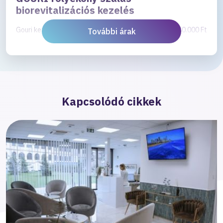
biorevitalizációs kezelés
Gouri kezelés 1 alkalom
180.000 Ft
További árak
Kapcsolódó cikkek