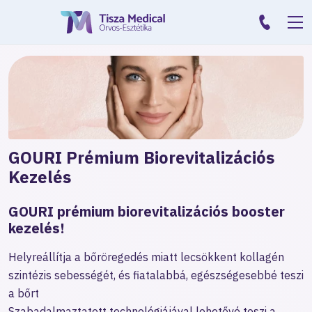
GOURI Prémium Biorevitalizációs
Kezelés
GOURI prémium biorevitalizációs booster
kezelés!
Helyreállítja a bőröregedés miatt lecsökkent kollagén
szintézis sebességét, és fiatalabbá, egészségesebbé teszi
a bőrt
Szabadalmaztatott technológiájával lehetővé teszi a