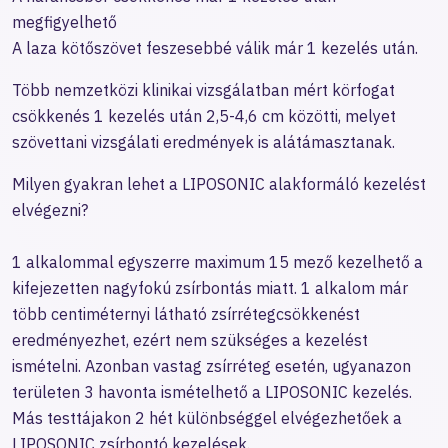
megfigyelhető
A laza kötőszövet feszesebbé válik már 1 kezelés után.
Több nemzetközi klinikai vizsgálatban mért körfogat
csökkenés 1 kezelés után 2,5-4,6 cm közötti, melyet
szövettani vizsgálati eredmények is alátámasztanak.
Milyen gyakran lehet a LIPOSONIC alakformáló kezelést
elvégezni?
1 alkalommal egyszerre maximum 15 mező kezelhető a
kifejezetten nagyfokú zsírbontás miatt. 1 alkalom már
több centiméternyi látható zsírrétegcsökkenést
eredményezhet, ezért nem szükséges a kezelést
ismételni. Azonban vastag zsírréteg esetén, ugyanazon
területen 3 havonta ismételhető a LIPOSONIC kezelés.
Más testtájakon 2 hét különbséggel elvégezhetőek a
LIPOSONIC zsírbontó kezelések.