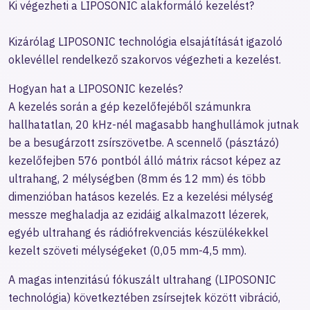
Ki végezheti a LIPOSONIC alakformáló kezelést?
Kizárólag LIPOSONIC technológia elsajátítását igazoló
oklevéllel rendelkező szakorvos végezheti a kezelést.
Hogyan hat a LIPOSONIC kezelés?
A kezelés során a gép kezelőfejéből számunkra
hallhatatlan, 20 kHz-nél magasabb hanghullámok jutnak
be a besugárzott zsírszövetbe. A scennelő (pásztázó)
kezelőfejben 576 pontból álló mátrix rácsot képez az
ultrahang, 2 mélységben (8mm és 12 mm) és több
dimenzióban hatásos kezelés. Ez a kezelési mélység
messze meghaladja az ezidáig alkalmazott lézerek,
egyéb ultrahang és rádiófrekvenciás készülékekkel
kezelt szöveti mélységeket (0,05 mm-4,5 mm).
A magas intenzitású fókuszált ultrahang (LIPOSONIC
technológia) következtében zsírsejtek között vibráció,