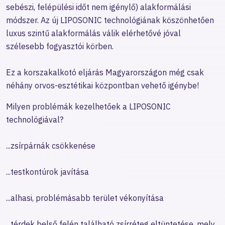
sebészi, felépülési időt nem igénylő) alakformálási
módszer. Az új LIPOSONIC technológiának köszönhetően
luxus szintű alakformálás válik elérhetővé jóval
szélesebb fogyasztói körben.
Ez a korszakalkotó eljárás Magyarországon még csak
néhány orvos-esztétikai központban vehető igénybe!
Milyen problémák kezelhetőek a LIPOSONIC
technológiával?
...zsírpárnák csökkenése
...testkontúrok javítása
...alhasi, problémásabb terület vékonyítása
...térdek belső felén található zsírréteg eltüntetése, mely