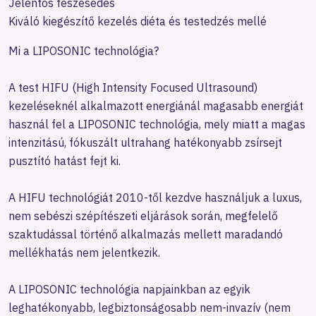
Jelentős feszesedés
Kiváló kiegészítő kezelés diéta és testedzés mellé
Mi a LIPOSONIC technológia?
A test HIFU (High Intensity Focused Ultrasound)
kezeléseknél alkalmazott energiánál magasabb energiát
használ fel a LIPOSONIC technológia, mely miatt a magas
intenzitású, fókuszált ultrahang hatékonyabb zsírsejt
pusztító hatást fejt ki.
A HIFU technológiát 2010-től kezdve használjuk a luxus,
nem sebészi szépítészeti eljárások során, megfelelő
szaktudással történő alkalmazás mellett maradandó
mellékhatás nem jelentkezik.
A LIPOSONIC technológia napjainkban az egyik
leghatékonyabb, legbiztonságosabb nem-invazív (nem