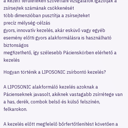
a kezelt területeken szövettani vizsgálatok igazolják a
zsírsejtek számának csökkenését
több dimenzióban pusztítja a zsírsejteket
precíz mélység-célzás
gyors, innovatív kezelés, akár esküvő vagy egyéb
esemény előtti gyors alakformálásra is használható
biztonságos
megfizethető, így szélesebb Pácienskörben elérhető a
kezelés
Hogyan történik a LIPOSONIC zsírbontó kezelés?
A LIPOSONIC alakformáló kezelés azoknak a
Pácienseknek javasolt, akiknek vastagabb zsírrétege van
a has, derék, combok belső és külső felszínén,
felkarokon.
A kezelés előtt megfelelő bőrfertőtlenítést követően a