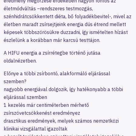
eredmény megőrzése érdekében nagyon fontos az
életmódváltás –rendszeres testmozgás,
szénhidrátcsökkentett diéta, bő folyadékbevitel-, mivel az
életben maradt zsírsejtjeink energia dús étrend mellett
képesek többszörösükre duzzadni, így ismételten hízást
észlelünk a korábban már karcsú testtájon.
A HIFU energia a zsírrétegbe történő jutása
oldalnézetben.
Előnye a többi zsírbontó, alakformáló eljárással
szemben?
nagyobb energiával dolgozik, így hatékonyabb a többi
eljárással szemben
1 kezelés már centiméterben mérhető
zsírszövetcsökkenést eredményez
drasztikus eredmények, melyek számos nemzetközi
klinikai vizsgálattal igazoltak