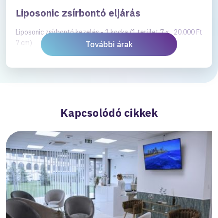
Liposonic zsírbontó eljárás
Liposonic zsírbontó kezelés - 1 kocka (1 terület 7 x
20.000 Ft
7 cm)
További árak
Kapcsolódó cikkek