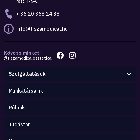
fszt. 4-5-6.
+ 36 20 368 24 38
info@tiszamedical.hu
Kövess minket!
@tiszamedicalesztetika
Szolgáltatások
Munkatársaink
Rólunk
Tudástár