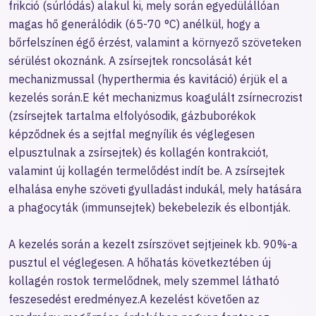
frikció (súrlódás) alakul ki, mely során egyedülállóan
magas hő generálódik (65-70 °C) anélkül, hogy a
bőrfelszínen égő érzést, valamint a környező szöveteken
sérülést okoznánk. A zsírsejtek roncsolását két
mechanizmussal (hyperthermia és kavitáció) érjük el a
kezelés során.E két mechanizmus koagulált zsírnecrozist
(zsírsejtek tartalma elfolyósodik, gázbuborékok
képződnek és a sejtfal megnyílik és véglegesen
elpusztulnak a zsírsejtek) és kollagén kontrakciót,
valamint új kollagén termelődést indít be. A zsírsejtek
elhalása enyhe szöveti gyulladást indukál, mely hatására
a phagocyták (immunsejtek) bekebelezik és elbontják.
A kezelés során a kezelt zsírszövet sejtjeinek kb. 90%-a
pusztul el véglegesen. A hőhatás következtében új
kollagén rostok termelődnek, mely szemmel látható
feszesedést eredményez.A kezelést követően az