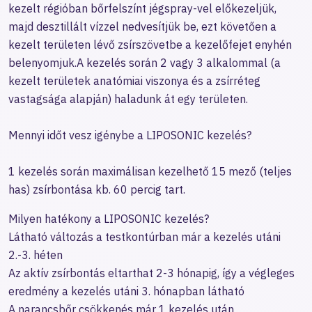
kezelt régióban bőrfelszínt jégspray-vel előkezeljük,
majd desztillált vízzel nedvesítjük be, ezt követően a
kezelt területen lévő zsírszövetbe a kezelőfejet enyhén
belenyomjuk.A kezelés során 2 vagy 3 alkalommal (a
kezelt területek anatómiai viszonya és a zsírréteg
vastagsága alapján) haladunk át egy területen.
Mennyi időt vesz igénybe a LIPOSONIC kezelés?
1 kezelés során maximálisan kezelhető 15 mező (teljes
has) zsírbontása kb. 60 percig tart.
Milyen hatékony a LIPOSONIC kezelés?
Látható változás a testkontúrban már a kezelés utáni
2.-3. héten
Az aktív zsírbontás eltarthat 2-3 hónapig, így a végleges
eredmény a kezelés utáni 3. hónapban látható
A narancsbőr csökkenés már 1 kezelés után