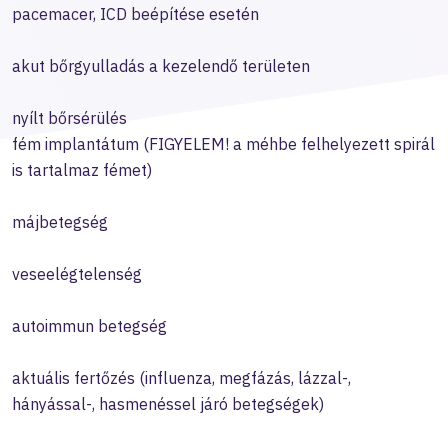
pacemacer, ICD beépítése esetén
akut bőrgyulladás a kezelendő területen
nyílt bőrsérülés
fém implantátum (FIGYELEM! a méhbe felhelyezett spirál
is tartalmaz fémet)
májbetegség
veseelégtelenség
autoimmun betegség
aktuális fertőzés (influenza, megfázás, lázzal-,
hányással-, hasmenéssel járó betegségek)