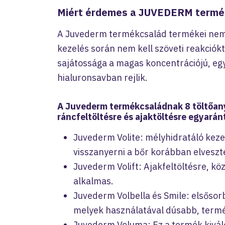
Miért érdemes a JUVEDERM termék
A Juvederm termékcsalád termékei nem 
kezelés során nem kell szöveti reakciók
sajátossága a magas koncentrációjú, eg
hialuronsavban rejlik.
A Juvederm termékcsaládnak 8 töltőany
ráncfeltöltésre és ajaktöltésre egyarán
Juvederm Volite: mélyhidratáló kez
visszanyerni a bőr korábban elveszte
Juvederm Volift: Ajakfeltöltésre, k
alkalmas.
Juvederm Volbella és Smile: elsőso
melyek használatával dúsabb, termé
Juvederm Voluma: Ez a termék kivál