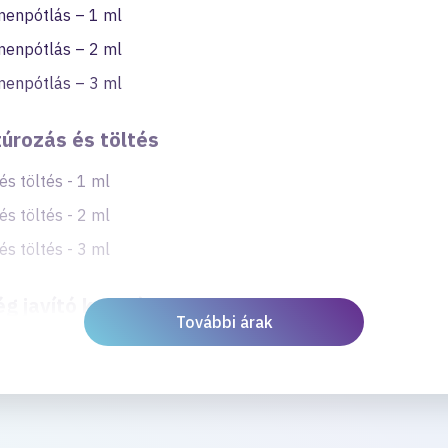
menpótlás – 1 ml
menpótlás – 2 ml
menpótlás – 3 ml
túrozás és töltés
és töltés - 1 ml
és töltés - 2 ml
és töltés - 3 ml
g javító kezelés
További árak
kezelés - arc területe
kezelés - dekoltázs területe
kezelés - kézfej területe