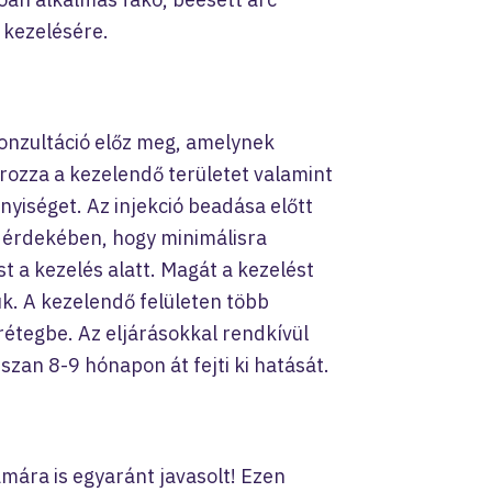
v kezelésére.
onzultáció előz meg, amelynek
rozza a kezelendő területet valamint
iséget. Az injekció beadása előtt
 érdekében, hogy minimálisra
t a kezelés alatt. Magát a kezelést
ük. A kezelendő felületen több
rétegbe. Az eljárásokkal rendkívül
zan 8-9 hónapon át fejti ki hatását.
mára is egyaránt javasolt! Ezen