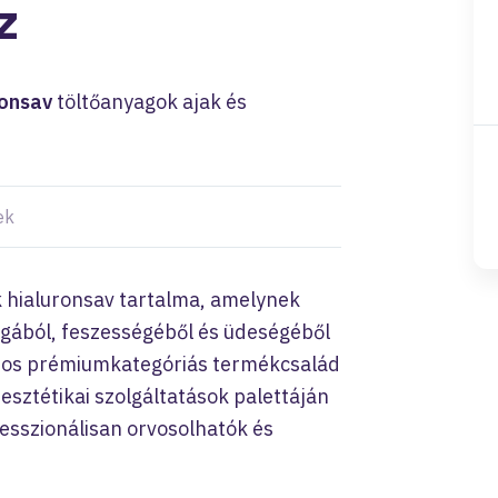
z
ronsav
töltőanyagok ajak és
ek
k hialuronsav tartalma, amelynek
ágából, feszességéből és üdeségéből
os prémiumkategóriás termékcsalád
esztétikai szolgáltatások palettáján
esszionálisan orvosolhatók és