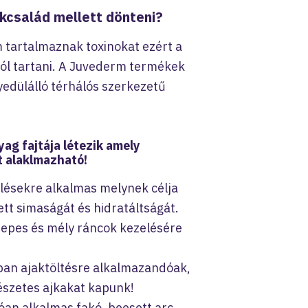
család mellett dönteni?
tartalmaznak toxinokat ezért a
tól tartani. A Juvederm termékek
yedülálló térhálós szerkezetű
ag fajtája létezik amely
t alaklmazható!
elésekre alkalmas melynek célja
tt simaságát és hidratáltságát.
özepes és mély ráncok kezelésére
rban ajaktöltésre alkalmazandóak,
szetes ajkakat kapunk!
óan alkalmas fakó, beesett arc