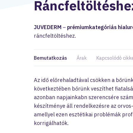
Ráncfeltöltéshe
JUVEDERM
–
prémiumkategóriás hialu
ráncfeltöltéshez.
Bemutatkozás
Árak
Kapcsolódó cikk
Az idő előrehaladtával csökken a bőrün
következtében bőrünk veszíthet fiatals
azonban napjainkabn szerencsére szám
készítménye áll rendelkezésre az orvos-
amellyel ezen esztétikai problémák prof
korrigálhatók.