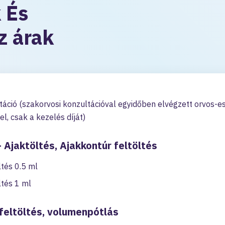
 És
z árak
táció (szakorvosi konzultációval egyidőben elvégzett orvos-e
el, csak a kezelés díját)
jaktöltés, Ajakkontúr feltöltés
tés 0.5 ml
tés 1 ml
cfeltöltés, volumenpótlás