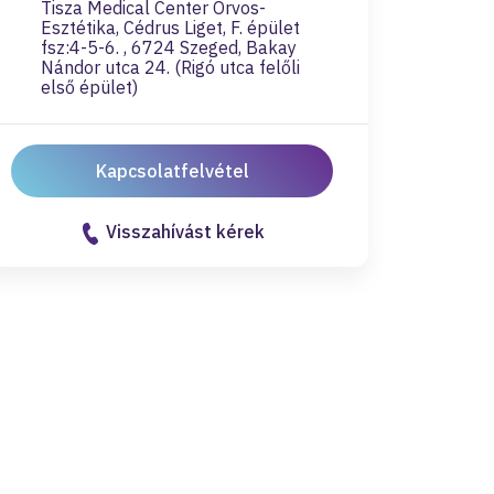
Tisza Medical Center Orvos-
Esztétika, Cédrus Liget, F. épület
fsz:4-5-6. , 6724 Szeged, Bakay
Nándor utca 24. (Rigó utca felőli
első épület)
Kapcsolatfelvétel
Visszahívást kérek