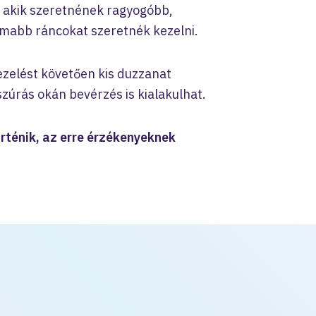
 akik szeretnének ragyogóbb,
omabb ráncokat szeretnék kezelni.
ezelést követően kis duzzanat
szúrás okán bevérzés is kialakulhat.
örténik, az erre érzékenyeknek