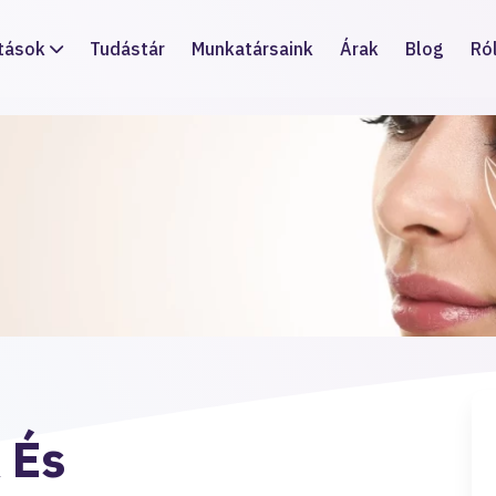
tások
Tudástár
Munkatársaink
Árak
Blog
Ró
 És