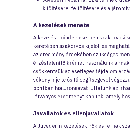
kitöltésére, feltöltésére és a járomí
A kezelések menete
A kezelést minden esetben szakorvosi k
keretében szakorvos kijelöli és meghatá
az eredmény érdekében szükséges menny
érzéstelenítő krémet használunk annak
csökkentsük az esetleges fájdalom érzés
vékony injekciós tű segítségével végezz
pontban hialuronsavat juttatunk az irha
látványos eredményt kapunk, amely hoss
Javallatok és ellenjavallatok
A Juvederm kezelések nők és férfiak szá