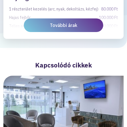
1 részterület kezelés (arc, nyak, dekoltázs, kézfej)
80.000 Ft
Hajas fejbőr
100.000 Ft
További árak
Teljes arc kezelés
100.000 Ft
Teljes arc + nyak + dekoltázs
120.000 Ft
Drakula terápia - bérletek
3 alkalom 1 részterület kezelés
200.000 Ft
Kapcsolódó cikkek
Hajas fejbőr 3 alkalom
250.000 Ft
Hajas fejbőr 5 alkalom
400.000 Ft
Teljes arc 3 alkalom
250.000 Ft
Teljes arc + nyak + dekoltázs 3 alkalom
300.000 Ft