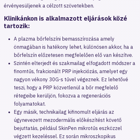
érvényesüljenek a célzott szövetekben.
Klinikánkon is alkalmazott eljárások közé
tartozik:
A plazma bőrfelszíni bemasszírozása amely
önmagában is hatékony lehet, különösen akkor, ha a
bőrfelszín előzetesen megfelelően elő van készítve.
Szintén elterjedt és szakmailag elfogadott módszer a
finomtűs, frakcionált PRP injekciózás, amelyet egy
nagyon vékony 30G-s tűvel végeznek. Ez lehetővé
teszi, hogy a PRP közvetlenül a bőr megfelelő
rétegeibe kerüljön, fokozva a regenerációs
folyamatokat.
Egy másik, technikailag kifinomult eljárás az
úgynevezett mezodermális előkészítést követő
bejuttatás, például SkinPen mikrotűs eszközzel
végzett kezeléssel. Ez során mikroszkopikus