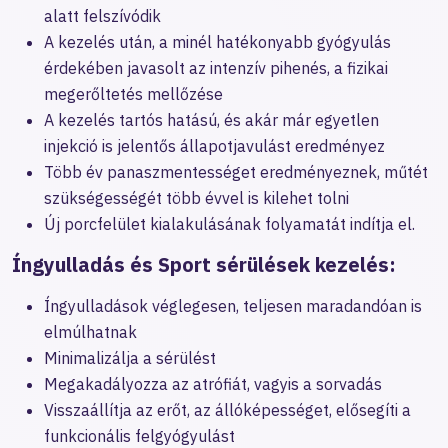
alatt felszívódik
A kezelés után, a minél hatékonyabb gyógyulás
érdekében javasolt az intenzív pihenés, a fizikai
megerőltetés mellőzése
A kezelés tartós hatású, és akár már egyetlen
injekció is jelentős állapotjavulást eredményez
Több év panaszmentességet eredményeznek, műtét
szükségességét több évvel is kilehet tolni
Új porcfelület kialakulásának folyamatát indítja el.
Íngyulladás és Sport sérülések kezelés:
Íngyulladások véglegesen, teljesen maradandóan is
elmúlhatnak
Minimalizálja a sérülést
Megakadályozza az atrófiát, vagyis a sorvadás
Visszaállítja az erőt, az állóképességet, elősegíti a
funkcionális felgyógyulást