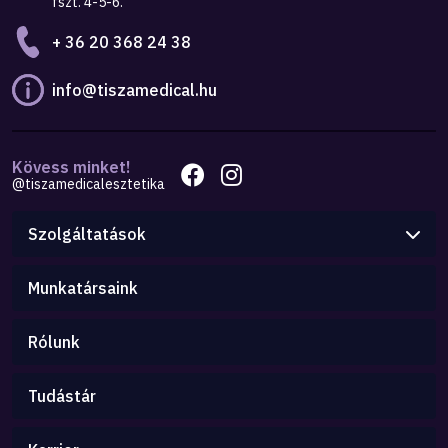
fszt. 4-5-6.
+ 36 20 368 24 38
info@tiszamedical.hu
Kövess minket!
@tiszamedicalesztetika
Szolgáltatások
Munkatársaink
Rólunk
Tudástár