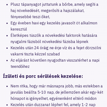
Plusz tápanyagot juttatunk a bőrbe, amely segíti a
haj növekedését, megerősíti a hajszálakat,
fényesebbé teszi őket,
Egy éveben havi egy kezelés javasolt öt alkalmon
keresztül
Életképes tüszők a növekedési faktorok hatására
nyugalmi fázisból növekedési fázisba lépnek
Kezelés után 24 óráig ne érje víz és a fejet dörzsölni
vakarni tiszta kézzel szabad
Az eljárást követően nyugodtan visszatérhet a napi
teendőihez
Ízületi és porc sérülések kezelése:
Nem ritka, hogy már másnapra jobb, más estekben a
javulás beállta 5-10 nap, de jellemzően akár egy-két
hónapot is igényelhet, egyénenként eltérő módon
Kezelés után duzzanat léphet fel, amely 1-2 nap