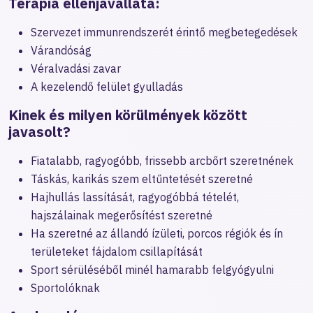
Terápia ellenjavallata:
Szervezet immunrendszerét érintő megbetegedések
Várandóság
Véralvadási zavar
A kezelendő felület gyulladás
Kinek és milyen körülmények között
javasolt?
Fiatalabb, ragyogóbb, frissebb arcbőrt szeretnének
Táskás, karikás szem eltűntetését szeretné
Hajhullás lassítását, ragyogóbbá tételét,
hajszálainak megerősítést szeretné
Ha szeretné az állandó ízületi, porcos régiók és ín
területeket fájdalom csillapítását
Sport sérüléséből minél hamarabb felgyógyulni
Sportolóknak