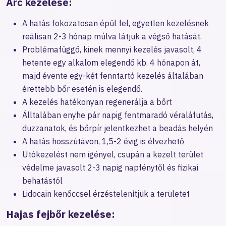
Arc kezelése:
A hatás fokozatosan épül fel, egyetlen kezelésnek
reálisan 2-3 hónap múlva látjuk a végső hatását.
Problémafüggő, kinek mennyi kezelés javasolt, 4
hetente egy alkalom elegendő kb. 4 hónapon át,
majd évente egy-két fenntartó kezelés általában
érettebb bőr esetén is elegendő.
A kezelés hatékonyan regenerálja a bőrt
Álltalában enyhe pár napig fentmaradó véraláfutás,
duzzanatok, és bőrpír jelentkezhet a beadás helyén
A hatás hosszútávon, 1,5-2 évig is élvezhető
Utókezelést nem igényel, csupán a kezelt terület
védelme javasolt 2-3 napig napfénytől és fizikai
behatástól
Lidocain kenőccsel érzéstelenítjük a területet
Hajas fejbőr kezelése: