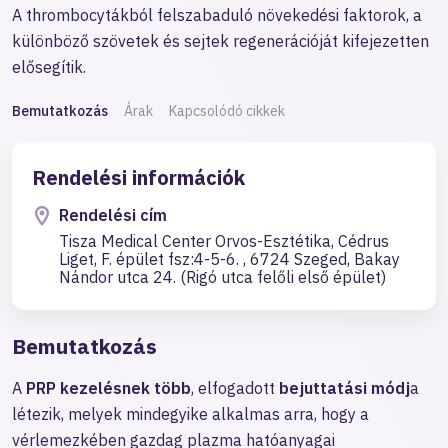
A thrombocytákból felszabaduló növekedési faktorok, a
különböző szövetek és sejtek regenerációját kifejezetten
elősegítik.
Bemutatkozás
Árak
Kapcsolódó cikkek
Rendelési információk
Rendelési cím
Tisza Medical Center Orvos-Esztétika, Cédrus
Liget, F. épület fsz:4-5-6. , 6724 Szeged, Bakay
Nándor utca 24. (Rigó utca felőli első épület)
Bemutatkozás
A
PRP kezelésnek
több
, elfogadott
bejuttatási módj
a
létezik, melyek mindegyike alkalmas arra, hogy a
vérlemezkében gazdag plazma hatóanyagai