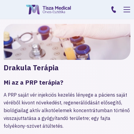
Drakula Terápia
Mi az a PRP terápia?
A PRP saját vér injekciós kezelés lényege a páciens saját
véréből kivont növekedést, regenerálódását elősegítő,
biológiailag aktív alkotóelemek koncentrátumban történő
visszajuttatása a gyógyítandó területre; egy fajta
folyékony-szövet átültetés.