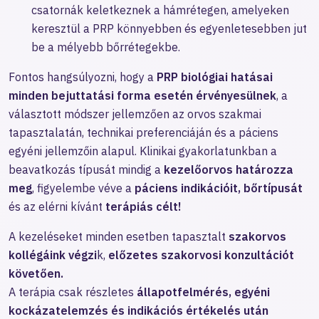
csatornák keletkeznek a hámrétegen, amelyeken
keresztül a PRP könnyebben és egyenletesebben jut
be a mélyebb bőrrétegekbe.
Fontos hangsúlyozni, hogy a
PRP biológiai hatásai
minden bejuttatási forma esetén érvényesülnek
, a
választott módszer jellemzően az orvos szakmai
tapasztalatán, technikai preferenciáján és a páciens
egyéni jellemzőin alapul. Klinikai gyakorlatunkban a
beavatkozás típusát mindig a
kezelőorvos határozza
meg
, figyelembe véve a
páciens indikációit, bőrtípusát
és az elérni kívánt
terápiás célt!
A kezeléseket minden esetben tapasztalt
szakorvos
kollégáink végzi
k,
előzetes szakorvosi konzultációt
követően.
A terápia csak részletes
állapotfelmérés, egyéni
kockázatelemzés és indikációs értékelés után