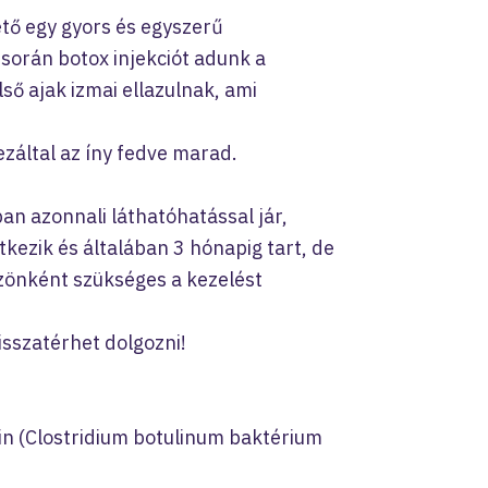
tő egy gyors és egyszerű
 során botox injekciót adunk a
ő ajak izmai ellazulnak, ami
záltal az íny fedve marad.
n azonnali láthatóhatással jár,
tkezik és általában 3 hónapig tart, de
zönként szükséges a kezelést
isszatérhet dolgozni!
n (Clostridium botulinum baktérium