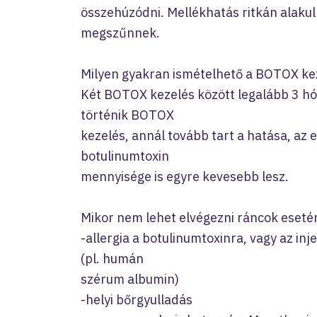
összehúzódni. Mellékhatás ritkán alakul 
megszűnnek.
Milyen gyakran ismételhető a BOTOX ke
Két BOTOX kezelés között legalább 3 hón
történik BOTOX
kezelés, annál tovább tart a hatása, az
botulinumtoxin
mennyisége is egyre kevesebb lesz.
Mikor nem lehet elvégezni ráncok eset
-allergia a botulinumtoxinra, vagy az in
(pl. humán
szérum albumin)
-helyi bőrgyulladás