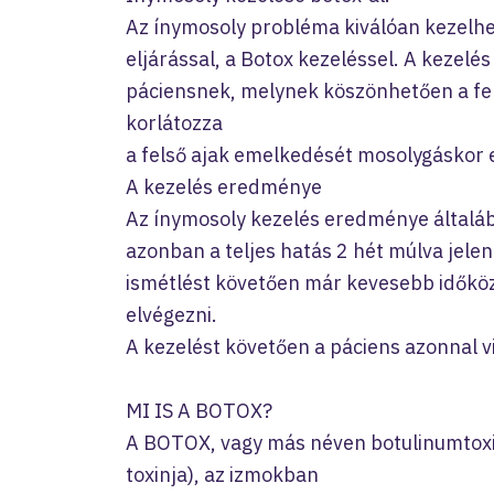
Az ínymosoly probléma kiválóan kezelhe
eljárással, a Botox kezeléssel. A kezelés
páciensnek, melynek köszönhetően a fels
korlátozza
a felső ajak emelkedését mosolygáskor e
A kezelés eredménye
Az ínymosoly kezelés eredménye általába
azonban a teljes hatás 2 hét múlva jelen
ismétlést követően már kevesebb időkö
elvégezni.
A kezelést követően a páciens azonnal v
MI IS A BOTOX?
A BOTOX, vagy más néven botulinumtoxi
toxinja), az izmokban