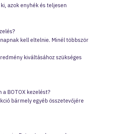
ki, azok enyhék és teljesen
zelés?
apnak kell eltelnie. Minél többször
 eredmény kiváltásához szükséges
én a BOTOX kezelést?
jekció bármely egyéb összetevőjére