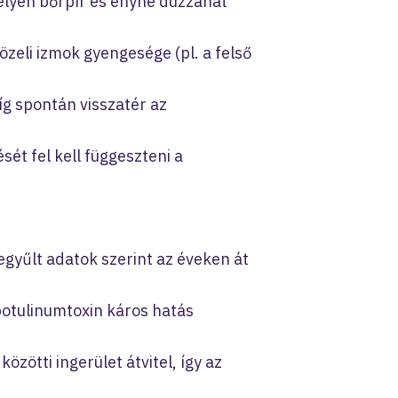
elyén bőrpír és enyhe duzzanat
közeli izmok gyengesége (pl. a felső
íg spontán visszatér az
ét fel kell függeszteni a
egyűlt adatok szerint az éveken át
botulinumtoxin káros hatás
közötti ingerület átvitel, így az