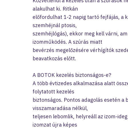
Közvetlenül a kezelés után a szúrások h
alakulhat ki. Ritkán
előfordulhat 1-2 napig tartó fejfájás, a 
szemhéjnál ptosis,
szemhéjlógás), ekkor meg kell várni, am
izomműködés. A szúrás miatt
bevérzés megelőzésére vérhígítók szedés
beavatkozás előtt.
A BOTOK kezelés biztonságos-e?
A több évtizedes alkalmazása alatt össz
folytatott kezelés
biztonságos. Pontos adagolás esetén a 
visszamaradása nélkül,
teljesen lebomlik, helyreáll az izom-ideg 
izomzat újra képes