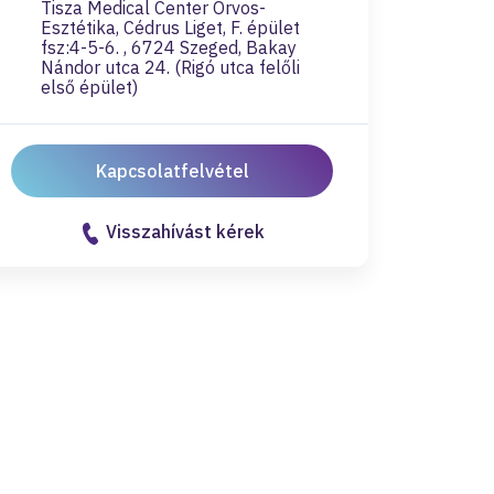
Tisza Medical Center Orvos-
Esztétika, Cédrus Liget, F. épület
fsz:4-5-6. , 6724 Szeged, Bakay
Nándor utca 24. (Rigó utca felőli
első épület)
Kapcsolatfelvétel
Visszahívást kérek