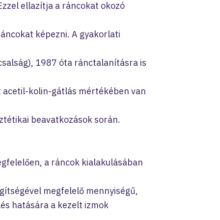
Ezzel ellazítja a ráncokat okozó
 ráncokat képezni. A gyakorlati
salság), 1987 óta ránctalanításra is
z acetil-kolin-gátlás mértékében van
sztétikai beavatkozások során.
gfelelően, a ráncok kialakulásában
gítségével megfelelő mennyiségű,
lés hatására a kezelt izmok