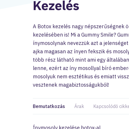
Kezelés
A Botox kezelés nagy népszerűségnek ö
kezelésében is! Mi a Gummy Smile? Gum
ínymosolynak nevezzük azt a jelensége
ajka magasan az ínyen fekszik és mosoly
több rész látható mint ami egy általába
lenne, ezért az íny mosollyal bíró ember
mosolyuk nem esztétikus és emiatt vis
vesztenek magabiztosságukból!
Bemutatkozás
Árak
Kapcsolódó cikk
Ínymosoly kezelése botox-al.