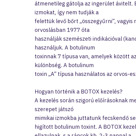
átmenetileg gátolja az ingerület ávitelt. 
izmokat, így nem tudják a
felettük levő bőrt „összegyűrni”, vagyis
orvoslásban 1977 óta
használják szemészeti indikációval (kanc
használjuk. A botulinum
toxinnak 7 típusa van, amelyek között a
különbség. A botulinum
toxin „A” típusa használatos az orvos-e
Hogyan történik a BOTOX kezelés?
A kezelés során szigorú előírásoknak me
szerepet játszó
mimikai izmokba juttatunk fecskendő se
higított botulinum toxint. A BOTOX keze
ellazulnak, s a ráncok kb. 2-3 nappal a