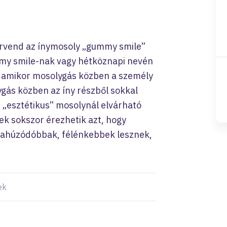
rvend az ínymosoly „gummy smile”
my smile-nak vagy hétköznapi nevén
t amikor mosolygás közben a személy
gás közben az íny részből sokkal
n „esztétikus” mosolynál elvárható
ek sokszor érezhetik azt, hogy
szahúzódóbbak, félénkebbek lesznek,
ek