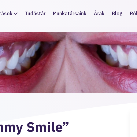
tások
Tudástár
Munkatársaink
Árak
Blog
Ró
mmy Smile”