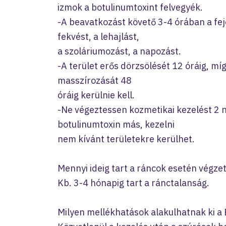
izmok a botulinumtoxint felvegyék.
-A beavatkozást követő 3-4 órában a fejé
fekvést, a lehajlást,
a szoláriumozást, a napozást.
-A terület erős dörzsölését 12 óráig, míg
masszírozását 48
óráig kerülnie kell.
-Ne végeztessen kozmetikai kezelést 2 n
botulinumtoxin más, kezelni
nem kívánt területekre kerülhet.
Mennyi ideig tart a ráncok esetén végz
Kb. 3-4 hónapig tart a ránctalanság.
Milyen mellékhatások alakulhatnak ki a