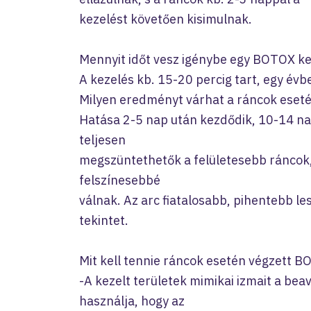
kezelést követően kisimulnak.
Mennyit időt vesz igénybe egy BOTOX k
A kezelés kb. 15-20 percig tart, egy év
Milyen eredményt várhat a ráncok eset
Hatása 2-5 nap után kezdődik, 10-14 nap
teljesen
megszüntethetők a felületesebb ráncok
felszínesebbé
válnak. Az arc fiatalosabb, pihentebb le
tekintet.
Mit kell tennie ráncok esetén végzett 
-A kezelt területek mimikai izmait a bea
használja, hogy az