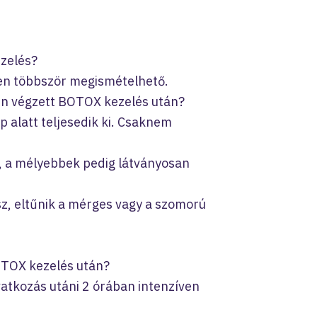
ezelés?
ben többször megismételhető.
én végzett BOTOX kezelés után?
 alatt teljesedik ki. Csaknem
, a mélyebbek pedig látványosan
sz, eltűnik a mérges vagy a szomorú
BOTOX kezelés után?
vatkozás utáni 2 órában intenzíven