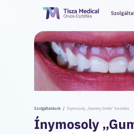
Szolgálta
Szolgáltatások
Ínymosoly „Gummy Smile” Kezelés
Ínymosoly „Gu