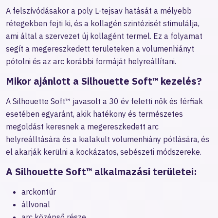
A felszívódásakor a poly L-tejsav hatását a mélyebb
rétegekben fejti ki, és a kollagén szintézisét stimulálja,
ami által a szervezet új kollagént termel. Ez a folyamat
segít a megereszkedett területeken a volumenhiányt
pótolni és az arc korábbi formáját helyreállítani.
Mikor ajánlott a Silhouette Soft™ kezelés?
A Silhouette Soft™ javasolt a 30 év feletti nők és férfiak
esetében egyaránt, akik hatékony és természetes
megoldást keresnek a megereszkedett arc
helyreálltására és a kialakult volumenhiány pótlására, és
el akarják kerülni a kockázatos, sebészeti módszereke.
A Silhouette Soft™ alkalmazási területei:
arckontúr
állvonal
arc középső része