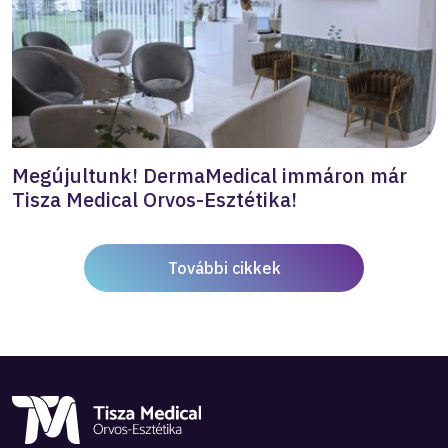
Megújultunk! DermaMedical immáron már
Tisza Medical Orvos-Esztétika!
További cikkek