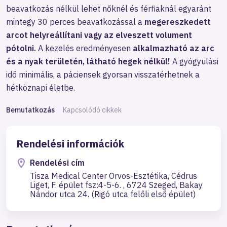
beavatkozás nélkül lehet nőknél és férfiaknál egyaránt
mintegy 30 perces beavatkozással a
megereszkedett
arcot helyreállítani vagy az elveszett volument
pótolni.
A kezelés eredményesen
alkalmazható az arc
és a nyak területén, látható hegek nélkül!
A gyógyulási
idő minimális, a páciensek gyorsan visszatérhetnek a
hétköznapi életbe.
Bemutatkozás
Kapcsolódó cikkek
Rendelési információk
Rendelési cím
Tisza Medical Center Orvos-Esztétika, Cédrus
Liget, F. épület fsz:4-5-6. , 6724 Szeged, Bakay
Nándor utca 24. (Rigó utca felőli első épület)