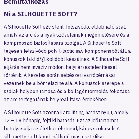
Bemutatkozás
Mi a SILHOUETTE SOFT?
A Silhouette Soft egy steril, felszívódó, eldobható szál,
amely az arc és a nyak szöveteinek megemelésére és a
kompresszió biztosítására szolgál. A Silhouette Soft
teljesen felszívódó poly l-lactic sav komponensből áll, a
kónuszok laktid/glikolidból készülnek. A Silhouette Soft
eljárás nem invazív módon, helyi érzéstelenítéssel
történik. A kezelés során sebészeti varrócérnákat
vezetnek be a bőr felszíne alá. A kónuszok szerepe a
szálak helyben tartása és a kollagéntermelés fokozása
az arc térfogatának helyreállítása érdekében.
A Silhouette Soft azonnali arc lifting hatást nyújt, amely
12 – 18 hónapig fejti ki hatását. Ezt az időtartamot
befolyásolja az életkor, életmód, káros szokások. A
silhouette-soft kombinálható más esztétikai