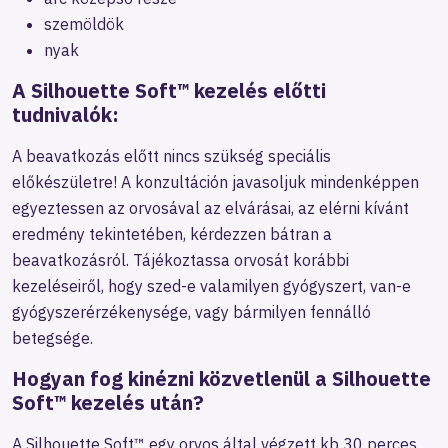
szemöldök
nyak
A Silhouette Soft™ kezelés előtti
tudnivalók:
A beavatkozás előtt nincs szükség speciális
előkészületre! A konzultáción javasoljuk mindenképpen
egyeztessen az orvosával az elvárásai, az elérni kívánt
eredmény tekintetében, kérdezzen bátran a
beavatkozásról. Tájékoztassa orvosát korábbi
kezeléseiről, hogy szed-e valamilyen gyógyszert, van-e
gyógyszerérzékenysége, vagy bármilyen fennálló
betegsége.
Hogyan fog kinézni közvetlenül a Silhouette
Soft™ kezelés után?
A Silhouette Soft™ egy orvos által végzett kb 30 perces