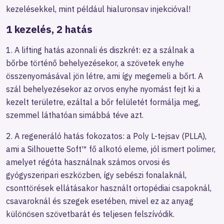
kezelésekkel, mint például hialuronsav injekcióval!
1 kezelés, 2 hatás
1. A lifting hatás azonnali és diszkrét: ez a szálnak a
bőrbe történő behelyezésekor, a szövetek enyhe
összenyomásával jön létre, ami így megemeli a bőrt. A
szál behelyezésekor az orvos enyhe nyomást fejt ki a
kezelt területre, ezáltal a bőr felületét formálja meg,
szemmel láthatóan simábbá téve azt.
2. A regeneráló hatás fokozatos: a Poly L-tejsav (PLLA),
ami a Silhouette Soft™ fő alkotó eleme, jól ismert polimer,
amelyet régóta használnak számos orvosi és
gyógyszeripari eszközben, így sebészi fonalaknál,
csonttörések ellátásakor használt ortopédiai csapoknál,
csavaroknál és szegek esetében, mivel ez az anyag
különösen szövetbarát és teljesen felszívódik.