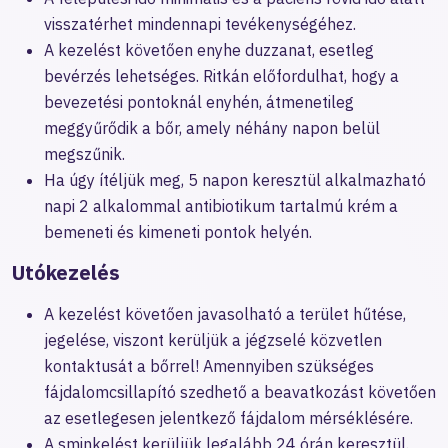
visszatérhet mindennapi tevékenységéhez.
A kezelést követően enyhe duzzanat, esetleg
bevérzés lehetséges. Ritkán előfordulhat, hogy a
bevezetési pontoknál enyhén, átmenetileg
meggyűrődik a bőr, amely néhány napon belül
megszűnik.
Ha úgy ítéljük meg, 5 napon keresztül alkalmazható
napi 2 alkalommal antibiotikum tartalmú krém a
bemeneti és kimeneti pontok helyén.
Utókezelés
A kezelést követően javasolható a terület hűtése,
jegelése, viszont kerüljük a jégzselé közvetlen
kontaktusát a bőrrel! Amennyiben szükséges
fájdalomcsillapító szedhető a beavatkozást követően
az esetlegesen jelentkező fájdalom mérséklésére.
A sminkelést kerüljük legalább 24 órán keresztül.