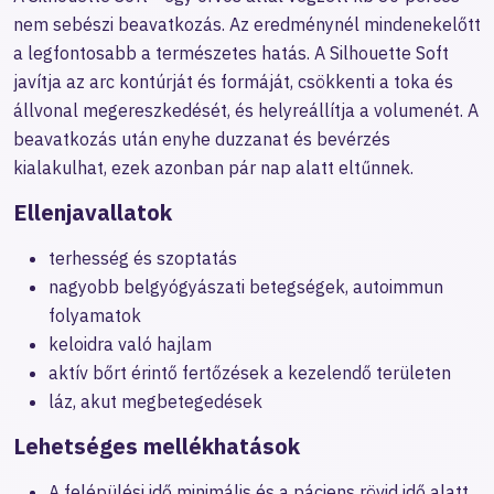
nem sebészi beavatkozás. Az eredménynél mindenekelőtt
a legfontosabb a természetes hatás. A Silhouette Soft
javítja az arc kontúrját és formáját, csökkenti a toka és
állvonal megereszkedését, és helyreállítja a volumenét. A
beavatkozás után enyhe duzzanat és bevérzés
kialakulhat, ezek azonban pár nap alatt eltűnnek.
Ellenjavallatok
terhesség és szoptatás
nagyobb belgyógyászati betegségek, autoimmun
folyamatok
keloidra való hajlam
aktív bőrt érintő fertőzések a kezelendő területen
láz, akut megbetegedések
Lehetséges mellékhatások
A felépülési idő minimális és a páciens rövid idő alatt